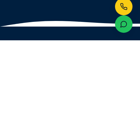
NOSSOS SERVIÇOS
Soluções Completas em
Controle de Pragas
Oferecemos uma gama completa de serviços
para proteger sua residência ou empresa contra
pragas urbanas.